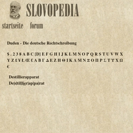
Duden - Die deutsche Rechtschreibung
$
.
2
3
8
A
B
C
[D]
E
F
G
H
I
J
K
L
M
N
O
P
Q
R
S
T
U
V
W
X
Y
Z
£
¥
Ł
Œ
Ɛ
Α
Β
Γ
Δ
Ε
Ζ
Η
Θ
Ι
Κ
Λ
Μ
Ν
Ξ
Ο
Π
Ρ
Σ
Τ
Υ
Χ
Ω
€
Destillierapparat
De|s|til|l
ie
r|ap|pa|rat