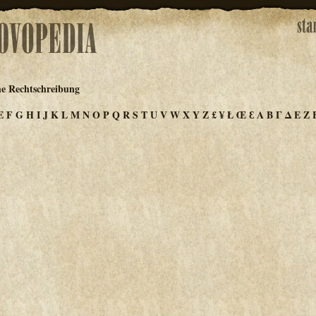
he Rechtschreibung
E
F
G
H
I
J
K
L
M
N
O
P
Q
R
S
T
U
V
W
X
Y
Z
£
¥
Ł
Œ
Ɛ
Α
Β
Γ
Δ
Ε
Ζ