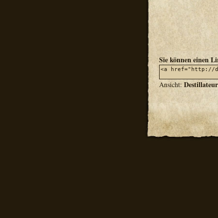
Sie können einen L
Destillateu
Ansicht: