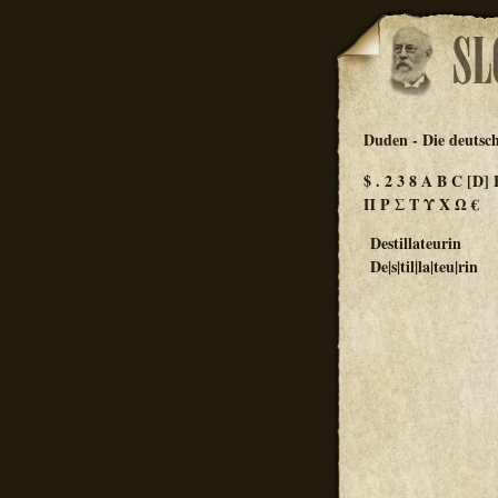
Duden - Die deutsc
$
.
2
3
8
A
B
C
[D]
Π
Ρ
Σ
Τ
Υ
Χ
Ω
€
Destillateurin
De|s|til|la|teu|rin