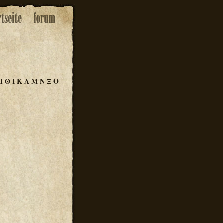
Η
Θ
Ι
Κ
Λ
Μ
Ν
Ξ
Ο