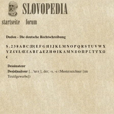
Duden - Die deutsche Rechtschreibung
$
.
2
3
8
A
B
C
[D]
E
F
G
H
I
J
K
L
M
N
O
P
Q
R
S
T
U
V
W
X
Y
Z
£
¥
Ł
Œ
Ɛ
Α
Β
Γ
Δ
Ε
Ζ
Η
Θ
Ι
Κ
Λ
Μ
Ν
Ξ
Ο
Π
Ρ
Σ
Τ
Υ
Χ
Ω
€
Dessinateur
Des|si|na|teur
[...'tø:ɐ̯ ], der; -s, -e (Musterzeichner [im
Textilgewerbe])