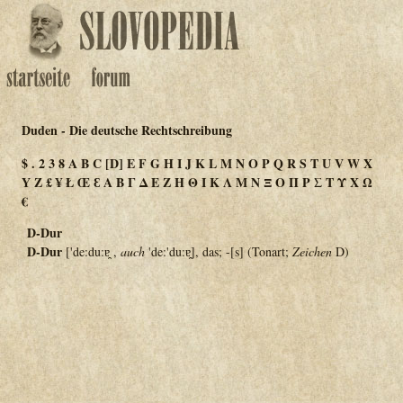
Duden - Die deutsche Rechtschreibung
$
.
2
3
8
A
B
C
[D]
E
F
G
H
I
J
K
L
M
N
O
P
Q
R
S
T
U
V
W
X
Y
Z
£
¥
Ł
Œ
Ɛ
Α
Β
Γ
Δ
Ε
Ζ
Η
Θ
Ι
Κ
Λ
Μ
Ν
Ξ
Ο
Π
Ρ
Σ
Τ
Υ
Χ
Ω
€
D-Dur
D-Dur
['de:du:ɐ̯ ,
auch
'de:'du:ɐ̯], das; -[s] (Tonart;
Zeichen
D)