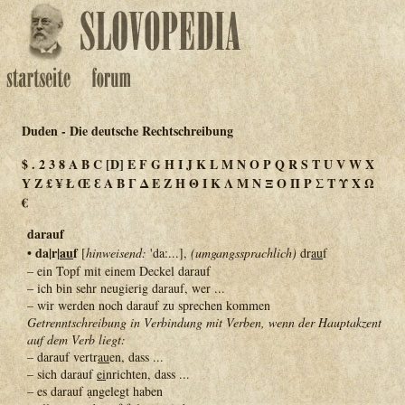
Duden - Die deutsche Rechtschreibung
$
.
2
3
8
A
B
C
[D]
E
F
G
H
I
J
K
L
M
N
O
P
Q
R
S
T
U
V
W
X
Y
Z
£
¥
Ł
Œ
Ɛ
Α
Β
Γ
Δ
Ε
Ζ
Η
Θ
Ι
Κ
Λ
Μ
Ν
Ξ
Ο
Π
Ρ
Σ
Τ
Υ
Χ
Ω
€
darauf
• da|r|
au
f
[
hinweisend:
'da:...],
(umgangssprachlich)
dr
au
f
– ein Topf mit einem Deckel darauf
– ich bin sehr neugierig darauf, wer ...
– wir werden noch darauf zu sprechen kommen
Getrenntschreibung in Verbindung mit Verben, wenn der Hauptakzent
auf dem Verb liegt:
– darauf vertr
au
en, dass ...
– sich darauf
ei
nrichten, dass ...
– es darauf ạngelegt haben