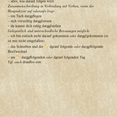
– alles, was darauf fọlgen wird
Zusammenschreibung in Verbindung mit Verben, wenn der
Hauptakzent auf »darauf« liegt:
– ein Tuch dar
au
flegen
– sich vorsichtig dar
au
fsetzen
– du kannst dich ruhig dar
au
fstellen
Gelegentlich sind unterschiedliche Betonungen möglich:
– ich bin einfach nicht darauf gekọmmen
oder
dar
au
fgekommen (es
ist mir nicht eingefallen)
D
– das Schreiben und der
✓
d
a
rauf fọlgende
oder
dar
au
ffolgende
Briefwechsel
D
– am
✓
dar
au
ffolgenden
oder
d
a
rauf fọlgenden Tag
Vgl. auch
drauflos usw.