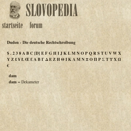
Duden - Die deutsche Rechtschreibung
$
.
2
3
8
A
B
C
[D]
E
F
G
H
I
J
K
L
M
N
O
P
Q
R
S
T
U
V
W
X
Y
Z
£
¥
Ł
Œ
Ɛ
Α
Β
Γ
Δ
Ε
Ζ
Η
Θ
Ι
Κ
Λ
Μ
Ν
Ξ
Ο
Π
Ρ
Σ
Τ
Υ
Χ
Ω
€
dam
dam
= Dekameter