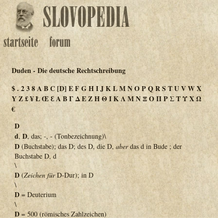
Duden - Die deutsche Rechtschreibung
$
.
2
3
8
A
B
C
[D]
E
F
G
H
I
J
K
L
M
N
O
P
Q
R
S
T
U
V
W
X
Y
Z
£
¥
Ł
Œ
Ɛ
Α
Β
Γ
Δ
Ε
Ζ
Η
Θ
Ι
Κ
Λ
Μ
Ν
Ξ
Ο
Π
Ρ
Σ
Τ
Υ
Χ
Ω
€
D
d
D
,
, das; -, - (Tonbezeichnung)\
D
(Buchstabe); das D; des D, die D,
aber
das d in Bude ; der
Buchstabe D, d
\
D
(
Zeichen für
D-Dur); in D
\
D
= Deuterium
\
D
= 500 (römisches Zahlzeichen)