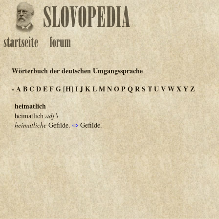
Wörterbuch der deutschen Umgangssprache
-
A
B
C
D
E
F
G
[H]
I
J
K
L
M
N
O
P
Q
R
S
T
U
V
W
X
Y
Z
heimatlich
heimatlich
adj
\
heimatliche
Gefilde.
⇨
Gefilde.