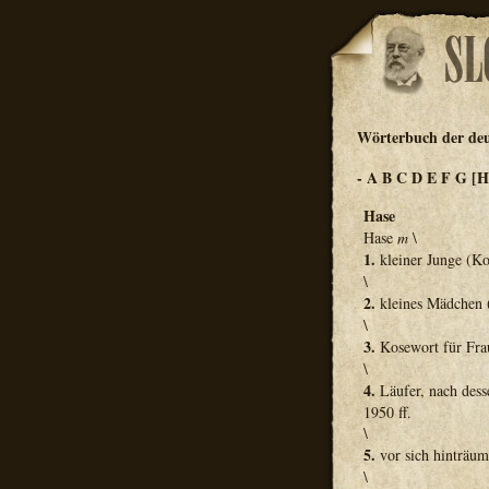
Wörterbuch der de
-
A
B
C
D
E
F
G
[H
Hase
Hase
m
\
1.
kleiner Junge (K
\
2.
kleines Mädchen 
\
3.
Kosewort für Fra
\
4.
Läufer, nach des
1950 ff.
\
5.
vor sich hinträum
\