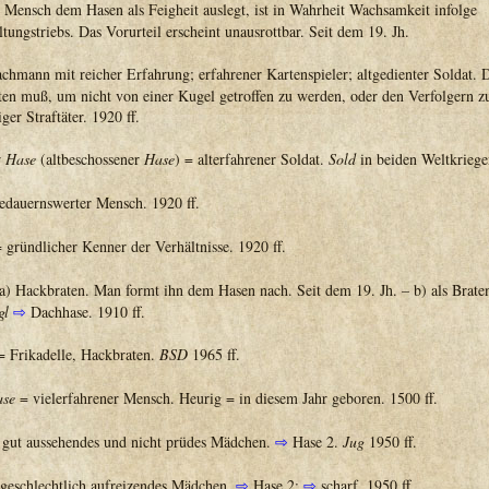
 Mensch dem Hasen als Feigheit auslegt, ist in Wahrheit Wachsamkeit infolge
tungstriebs. Das Vorurteil erscheint unausrottbar. Seit dem 19. Jh.
chmann mit reicher Erfahrung; erfahrener Kartenspieler; altgedienter Soldat. 
ten muß, um nicht von einer Kugel getroffen zu werden, oder den Verfolgern z
iger Straftäter. 1920 ff.
r
Hase
(altbeschossener
Hase
) = alterfahrener Soldat.
Sold
in beiden Weltkriege
edauernswerter Mensch. 1920 ff.
 gründlicher Kenner der Verhältnisse. 1920 ff.
a) Hackbraten. Man formt ihn dem Hasen nach. Seit dem 19. Jh. – b) als Brate
gl
⇨
Dachhase. 1910 ff.
 Frikadelle, Hackbraten.
BSD
1965 ff.
se
= vielerfahrener Mensch. Heurig = in diesem Jahr geboren. 1500 ff.
gut aussehendes und nicht prüdes Mädchen.
⇨
Hase 2.
Jug
1950 ff.
geschlechtlich aufreizendes Mädchen.
⇨
Hase 2;
⇨
scharf. 1950 ff.