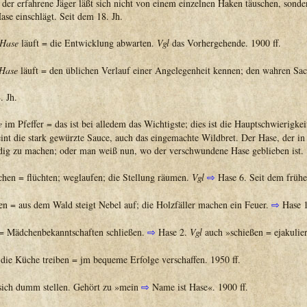
 der erfahrene Jäger läßt sich nicht von einem einzelnen Haken täuschen, sonde
ase einschlägt. Seit dem 18. Jh.
Hase
läuft = die Entwicklung abwarten.
Vgl
das Vorhergehende. 1900 ff.
Hase
läuft = den üblichen Verlauf einer Angelegenheit kennen; den wahren Sac
. Jh.
e
im Pfeffer = das ist bei alledem das Wichtigste; dies ist die Hauptschwierigkei
int die stark gewürzte Sauce, auch das eingemachte Wildbret. Der Hase, der in 
ndig zu machen; oder man weiß nun, wo der verschwundene Hase geblieben ist. 
hen = flüchten; weglaufen; die Stellung räumen.
Vgl
⇨
Hase 6. Seit dem frühe
n = aus dem Wald steigt Nebel auf; die Holzfäller machen ein Feuer.
⇨
Hase 1
= Mädchenbekanntschaften schließen.
⇨
Hase 2.
Vgl
auch »schießen = ejakulie
die Küche treiben = jm bequeme Erfolge verschaffen. 1950 ff.
sich dumm stellen. Gehört zu »mein
⇨
Name ist Hase«. 1900 ff.