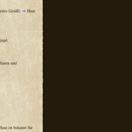
eites Gesäß).
⇨
Hase
bjagd
dhasen und
ase ist bekannt für