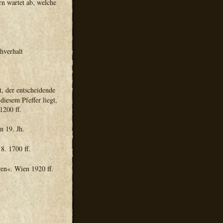
rn wartet ab, welche
hverhalt
t, der entscheidende
diesem Pfeffer liegt,
1200 ff.
n 19. Jh.
8. 1700 ff.
ren«. Wien 1920 ff.