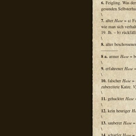
6.
Feigling. Was der
gesunden Selbsterhal
\
7.
alter
Hase
= a) Fa
wie man sich verhal
19. Jh. – b) rückfäll
\
8.
alter beschossene
————
8 a.
armer
Hase
= b
\
9.
erfahrener
Hase
=
\
10.
falscher
Hase
= 
zubereitete Katze.
V
\
11.
gehackter
Hase
=
\
12.
kein heuriger
Ha
\
13.
sauberer
Hase
= 
\
14.
scharfer
Hase
= 