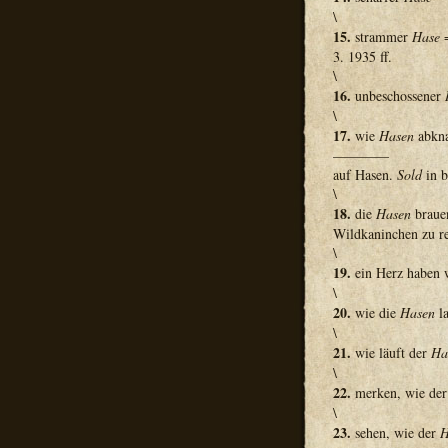
\
15.
strammer
Hase
=
3. 1935 ff.
\
16.
unbeschossener
\
17.
wie
Hasen
abkna
————
auf Hasen.
Sold
in 
\
18.
die
Hasen
brauen
Wildkaninchen zu r
\
19.
ein Herz haben 
\
20.
wie die
Hasen
la
\
21.
wie läuft der
Ha
\
22.
merken, wie de
\
23.
sehen, wie der
H