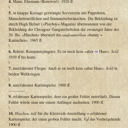
4.
Mann, Ehemann (Kosewort). 1920 ff.
\
5.
in knappe Korsage gezwängte Serviererin mit Pappohren,
Manschettenröllchen und Stummelschwänzchen. Die Bekleidung ist
durch Hugh Hefner (»Playboy«-Magazin) übernommen von der
Bekleidung der Chicagoer Gangsterliebchen der zwanziger Jahre des
20. Jhs. »Häschen« übersetzt das
angloamerikan
»bunny =
Kaninchen«. 1965 ff.
\
6.
Rekrut; Kompaniejüngster. Es ist noch kein »alter
⇨
Hase«.
Sold
1939 ff bis heute.
\
7.
unerfahrener Flieger. Auch er ist noch kein »alter Hase«.
Sold
in
beiden Weltkriegen.
\
8.
unerfahrener Kartenspieler. 1900 ff.
————
9.
erfahrener Kartenspieler, dem ein großer Fehler unterläuft. Diesen
Fehler würde man nur einem Anfänger nachsehen. 1900 ff.
\
10.
Häschen
, reif für die Kleinvieh-Ausstellung = erfahrener
Kartenspieler, der einen groben Fehler macht.
Vgl
das Vorhergehende.
1900 ff.