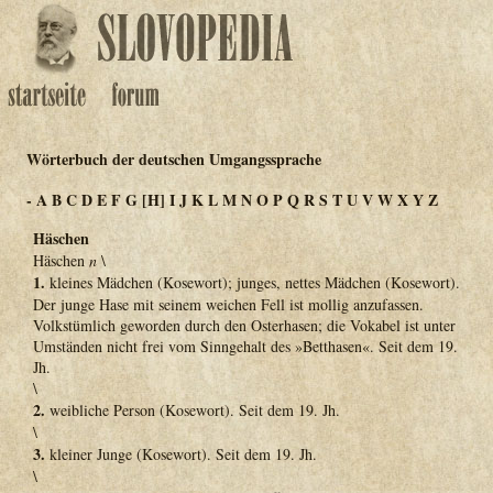
Wörterbuch der deutschen Umgangssprache
-
A
B
C
D
E
F
G
[H]
I
J
K
L
M
N
O
P
Q
R
S
T
U
V
W
X
Y
Z
Häschen
Häschen
n
\
1.
kleines Mädchen (Kosewort); junges, nettes Mädchen (Kosewort).
Der junge Hase mit seinem weichen Fell ist mollig anzufassen.
Volkstümlich geworden durch den Osterhasen; die Vokabel ist unter
Umständen nicht frei vom Sinngehalt des »Betthasen«. Seit dem 19.
Jh.
\
2.
weibliche Person (Kosewort). Seit dem 19. Jh.
\
3.
kleiner Junge (Kosewort). Seit dem 19. Jh.
\