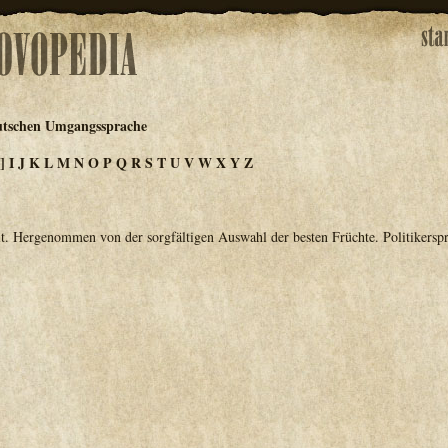
utschen Umgangssprache
]
I
J
K
L
M
N
O
P
Q
R
S
T
U
V
W
X
Y
Z
lt. Hergenommen von der sorgfältigen Auswahl der besten Früchte. Politikerspr.