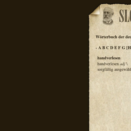
Wörterbuch der de
-
A
B
C
D
E
F
G
[H
handverlesen
handverlesen
adj
\
sorgfältig ausgewäh