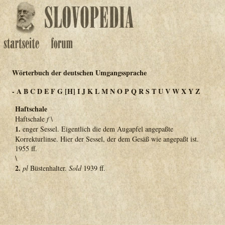
Wörterbuch der deutschen Umgangssprache
-
A
B
C
D
E
F
G
[H]
I
J
K
L
M
N
O
P
Q
R
S
T
U
V
W
X
Y
Z
Haftschale
Haftschale
f
\
1.
enger Sessel. Eigentlich die dem Augapfel angepaßte
Korrekturlinse. Hier der Sessel, der dem Gesäß wie angepaßt ist.
1955 ff.
\
2.
pl
Büstenhalter.
Sold
1939 ff.