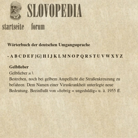
Wörterbuch der deutschen Umgangssprache
-
A
B
C
D
E
F
[G]
H
I
J
K
L
M
N
O
P
Q
R
S
T
U
V
W
X
Y
Z
Gelbfieber
Gelbfieber
n
\
Bestreben, noch bei gelbem Ampellicht die Straßenkreuzung zu
befahren. Dem Namen einer Viruskrankheit unterlegte neue
Bedeutung. Beeinflußt von »fiebrig = ungeduldig« u. ä. 1955 ff.