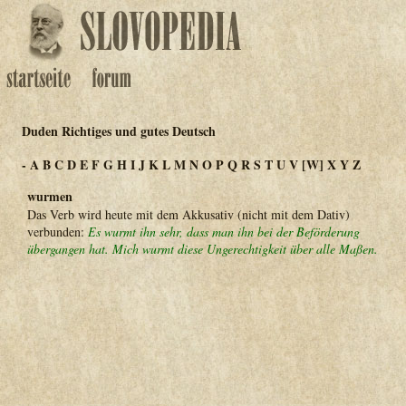
Duden Richtiges und gutes Deutsch
-
A
B
C
D
E
F
G
H
I
J
K
L
M
N
O
P
Q
R
S
T
U
V
[W]
X
Y
Z
wurmen
Das Verb wird heute mit dem Akkusativ (nicht mit dem Dativ)
verbunden:
Es wurmt ihn sehr, dass man ihn bei der Beförderung
übergangen hat. Mich wurmt diese Ungerechtigkeit über alle Maßen.