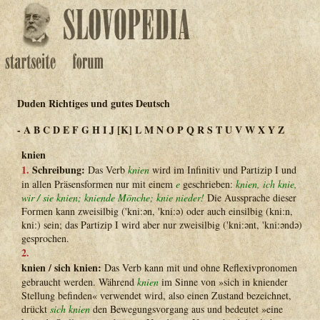
Duden Richtiges und gutes Deutsch
-
A
B
C
D
E
F
G
H
I
J
[K]
L
M
N
O
P
Q
R
S
T
U
V
W
X
Y
Z
knien
1.
Schreibung:
Das Verb
knien
wird im Infinitiv und Partizip I und
in allen Präsensformen nur mit einem
e
geschrieben:
knien, ich knie,
wir / sie knien; kniende Mönche; knie nieder!
Die Aussprache dieser
Formen kann zweisilbig ('kni:ən, 'kni:ə) oder auch einsilbig (kni:n,
kni:) sein; das Partizip I wird aber nur zweisilbig ('kni:ənt, 'kni:əndə)
gesprochen.
2.
knien / sich knien:
Das Verb kann mit und ohne Reflexivpronomen
gebraucht werden. Während
knien
im Sinne von »sich in kniender
Stellung befinden« verwendet wird, also einen Zustand bezeichnet,
drückt
sich knien
den Bewegungsvorgang aus und bedeutet »eine