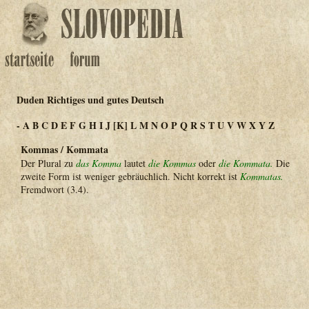
Duden Richtiges und gutes Deutsch
-
A
B
C
D
E
F
G
H
I
J
[K]
L
M
N
O
P
Q
R
S
T
U
V
W
X
Y
Z
Kommas / Kommata
Der Plural zu
das Komma
lautet
die Kommas
oder
die Kommata.
Die
zweite Form ist weniger gebräuchlich. Nicht korrekt ist
Kommatas.
Fremdwort (3.4).