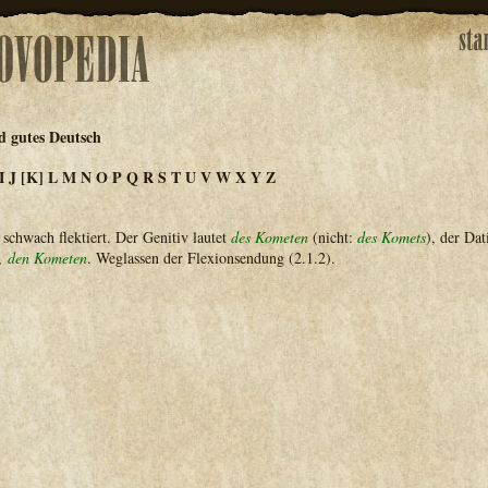
d gutes Deutsch
I
J
[K]
L
M
N
O
P
Q
R
S
T
U
V
W
X
Y
Z
schwach flektiert. Der Genitiv lautet
des Kometen
(nicht:
des Komets
), der Da
, den Kometen
. Weglassen der Flexionsendung (2.1.2).