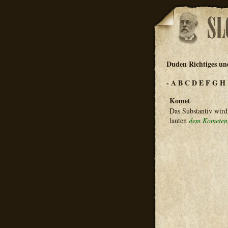
Duden Richtiges un
-
A
B
C
D
E
F
G
H
Komet
Das Substantiv wird 
lauten
dem Kometen