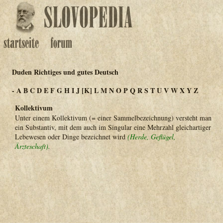
Duden Richtiges und gutes Deutsch
-
A
B
C
D
E
F
G
H
I
J
[K]
L
M
N
O
P
Q
R
S
T
U
V
W
X
Y
Z
Kollektivum
Unter einem Kollektivum (= einer Sammelbezeichnung) versteht man
ein Substantiv, mit dem auch im Singular eine Mehrzahl gleichartiger
Lebewesen oder Dinge bezeichnet wird
(Herde, Geflügel,
Ärzteschaft).