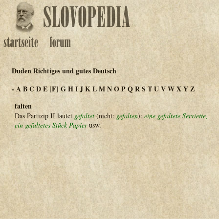
Duden Richtiges und gutes Deutsch
-
A
B
C
D
E
[F]
G
H
I
J
K
L
M
N
O
P
Q
R
S
T
U
V
W
X
Y
Z
falten
Das Partizip II lautet
gefaltet
(nicht:
gefalten
):
eine gefaltete Serviette,
ein gefaltetes Stück Papier
usw.