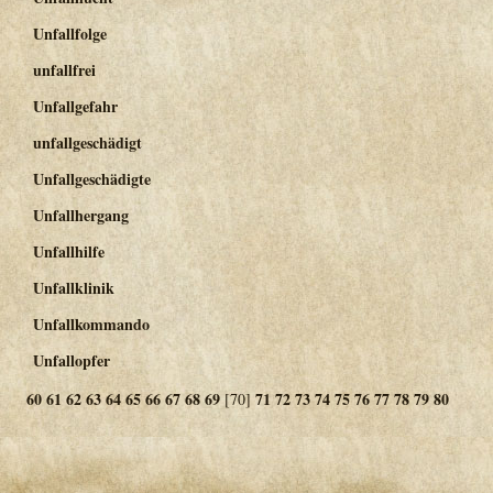
Unfallfolge
unfallfrei
Unfallgefahr
unfallgeschädigt
Unfallgeschädigte
Unfallhergang
Unfallhilfe
Unfallklinik
Unfallkommando
Unfallopfer
60
61
62
63
64
65
66
67
68
69
71
72
73
74
75
76
77
78
79
80
[70]