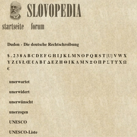
Duden - Die deutsche Rechtschreibung
$
.
2
3
8
A
B
C
D
E
F
G
H
I
J
K
L
M
N
O
P
Q
R
S
T
V
W
X
[U]
Y
Z
£
¥
Ł
Œ
Ɛ
Α
Β
Γ
Δ
Ε
Ζ
Η
Θ
Ι
Κ
Λ
Μ
Ν
Ξ
Ο
Π
Ρ
Σ
Τ
Υ
Χ
Ω
€
unerwartet
unerwidert
unerwünscht
unerzogen
UNESCO
UNESCO-Liste